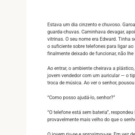
Estava um dia cinzento e chuvoso. Garoa
guarda-chuvas. Caminhava devagar, apo
vitrinas. O seu nome era Edward. Tinha se
o suficiente sobre telefones para ligar ao
finalmente deixado de funcionar, não lhe 
Ao entrar, o ambiente cheirava a plástico
jovem vendedor com um auricular — o tip
troca de música. Ao ver o senhor, pousou
“Como posso ajudá-lo, senhor?”
“O telefone está sem bateria”, responde
provavelmente mais velho do que o senho
O jovem riu-se e aproximou-se. Em vez de 