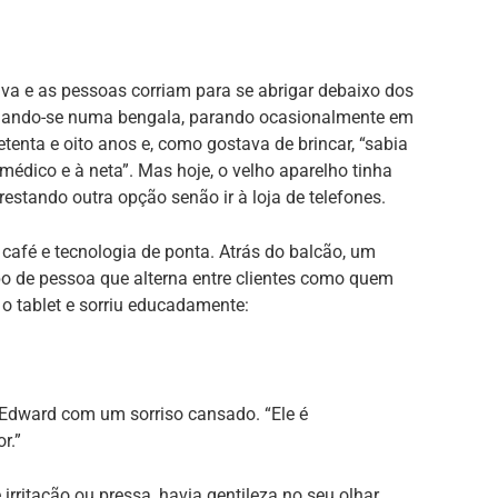
va e as pessoas corriam para se abrigar debaixo dos
iando-se numa bengala, parando ocasionalmente em
tenta e oito anos e, como gostava de brincar, “sabia
 médico e à neta”. Mas hoje, o velho aparelho tinha
restando outra opção senão ir à loja de telefones.
, café e tecnologia de ponta. Atrás do balcão, um
o de pessoa que alterna entre clientes como quem
 o tablet e sorriu educadamente:
u Edward com um sorriso cansado. “Ele é
r.”
irritação ou pressa, havia gentileza no seu olhar.