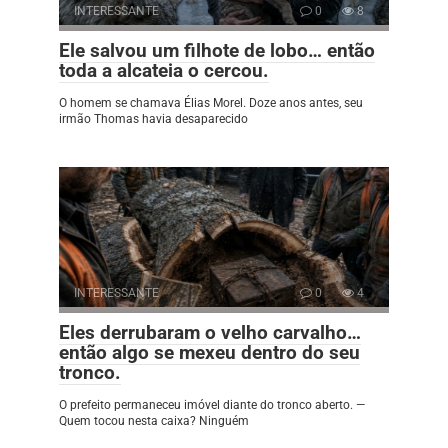
INTERESSANTE
0
8
Ele salvou um filhote de lobo… então
toda a alcateia o cercou.
O homem se chamava Élias Morel. Doze anos antes, seu
irmão Thomas havia desaparecido
INTERESSANTE
0
4
Eles derrubaram o velho carvalho…
então algo se mexeu dentro do seu
tronco.
O prefeito permaneceu imóvel diante do tronco aberto. —
Quem tocou nesta caixa? Ninguém