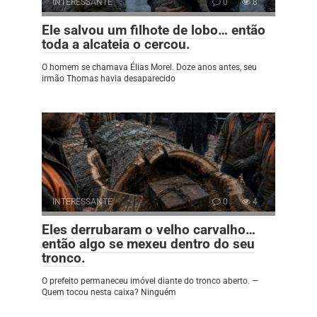
INTERESSANTE
0
8
Ele salvou um filhote de lobo… então
toda a alcateia o cercou.
O homem se chamava Élias Morel. Doze anos antes, seu
irmão Thomas havia desaparecido
INTERESSANTE
0
4
Eles derrubaram o velho carvalho…
então algo se mexeu dentro do seu
tronco.
O prefeito permaneceu imóvel diante do tronco aberto. —
Quem tocou nesta caixa? Ninguém