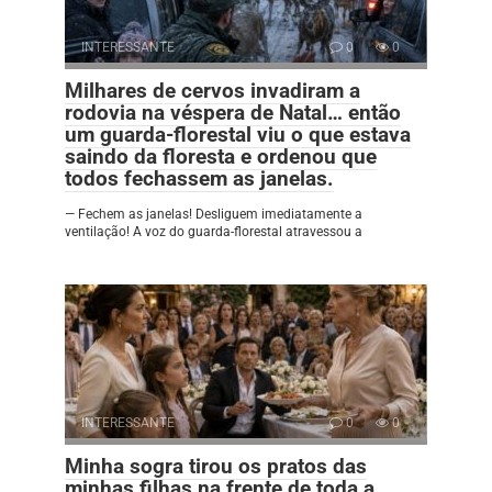
INTERESSANTE
0
0
Milhares de cervos invadiram a
rodovia na véspera de Natal… então
um guarda-florestal viu o que estava
saindo da floresta e ordenou que
todos fechassem as janelas.
— Fechem as janelas! Desliguem imediatamente a
ventilação! A voz do guarda-florestal atravessou a
INTERESSANTE
0
0
Minha sogra tirou os pratos das
minhas filhas na frente de toda a