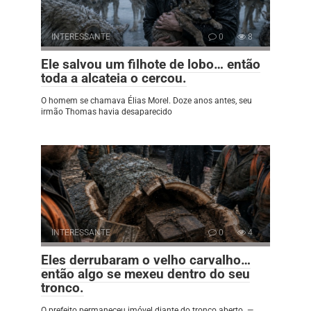
INTERESSANTE
0
8
Ele salvou um filhote de lobo… então
toda a alcateia o cercou.
O homem se chamava Élias Morel. Doze anos antes, seu
irmão Thomas havia desaparecido
INTERESSANTE
0
4
Eles derrubaram o velho carvalho…
então algo se mexeu dentro do seu
tronco.
O prefeito permaneceu imóvel diante do tronco aberto. —