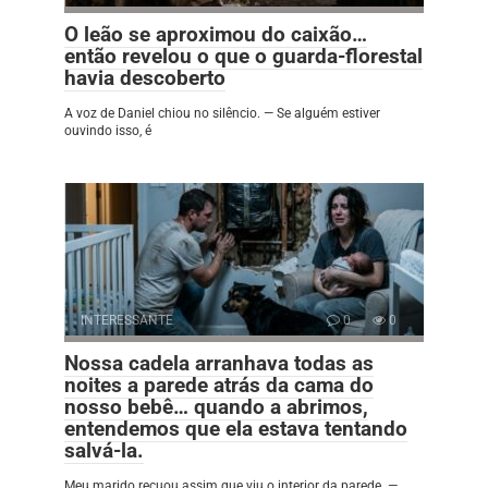
O leão se aproximou do caixão…
então revelou o que o guarda-florestal
havia descoberto
A voz de Daniel chiou no silêncio. — Se alguém estiver
ouvindo isso, é
INTERESSANTE
0
0
Nossa cadela arranhava todas as
noites a parede atrás da cama do
nosso bebê… quando a abrimos,
entendemos que ela estava tentando
salvá-la.
Meu marido recuou assim que viu o interior da parede. —