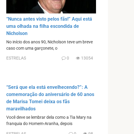
“Nunca antes visto pelos fãs!” Aqui está
uma olhada na filha escondida de
Nicholson
No início dos anos 90, Nicholson teve um breve
caso com uma garçonete, o
ESTRELAS
0
13054
“Será que ela está envelhecendo?”: A
comemoração do aniversário de 60 anos
de Marisa Tomei deixa os fãs
maravilhados
Você deve se lembrar dela como a Tia Mary na
franquia do Homem-Aranha, depois
ESTRELAS
0
98