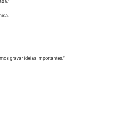
ada.“
isa.
os gravar ideias importantes.“