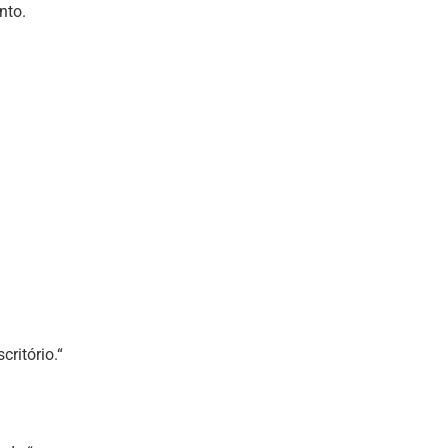
nto.
critório.“