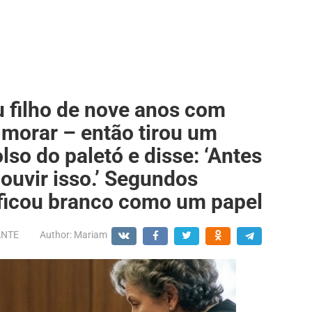
u filho de nove anos com
a morar – então tirou um
so do paletó e disse: ‘Antes
 ouvir isso.’ Segundos
ficou branco como um papel
ANTE
Author:
Mariam