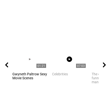
01:21
07:03
Gwyneth Paltrow Sexy
Celebrities
The owner fi
Movie Scenes
funny cat ha
many of us h