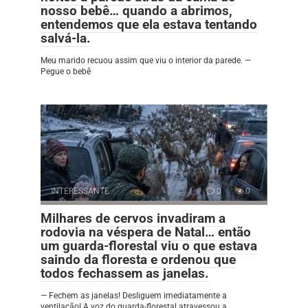
nosso bebê… quando a abrimos,
entendemos que ela estava tentando
salvá-la.
Meu marido recuou assim que viu o interior da parede. —
Pegue o bebê
INTERESSANTE
0
0
Milhares de cervos invadiram a
rodovia na véspera de Natal… então
um guarda-florestal viu o que estava
saindo da floresta e ordenou que
todos fechassem as janelas.
— Fechem as janelas! Desliguem imediatamente a
ventilação! A voz do guarda-florestal atravessou a