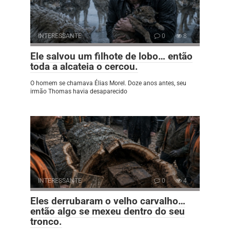
INTERESSANTE
0
8
Ele salvou um filhote de lobo… então
toda a alcateia o cercou.
O homem se chamava Élias Morel. Doze anos antes, seu
irmão Thomas havia desaparecido
INTERESSANTE
0
4
Eles derrubaram o velho carvalho…
então algo se mexeu dentro do seu
tronco.