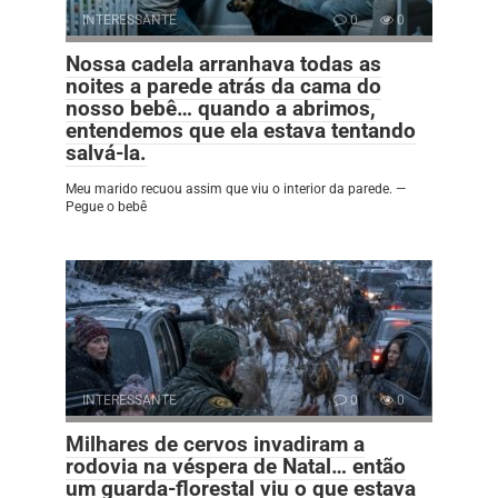
INTERESSANTE
0
0
Nossa cadela arranhava todas as
noites a parede atrás da cama do
nosso bebê… quando a abrimos,
entendemos que ela estava tentando
salvá-la.
Meu marido recuou assim que viu o interior da parede. —
Pegue o bebê
INTERESSANTE
0
0
Milhares de cervos invadiram a
rodovia na véspera de Natal… então
um guarda-florestal viu o que estava