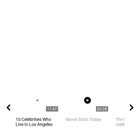
11:47
03:28
10 Celebrities Who
Movie Stars Today
The best pho
Live In Los Angeles
celebrities